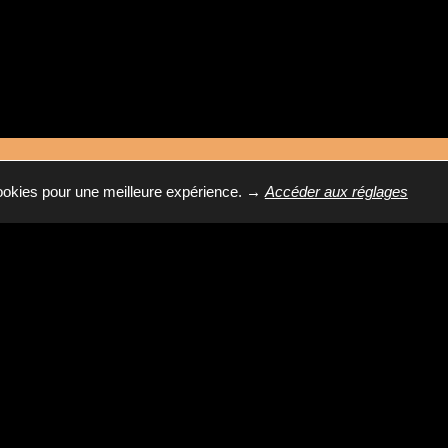
ET PERSONNALISÉE DEPUIS CHEZ VOUS !
cookies pour une meilleure expérience.
→
Accéder aux réglages
Haut de gamme Italien
Défi qualité-prix
Liens utiles
Cuisine
Salle de bain