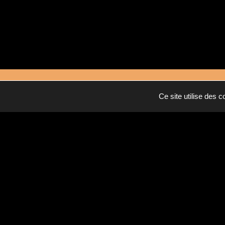
RECEVEZ UNE PREMIERE ESTIMATION GRATUITE 
Ce site utilise des 
Interlocuteur unique
Expert du sur-mesure
Appelez-nous
06.85.87.11.47