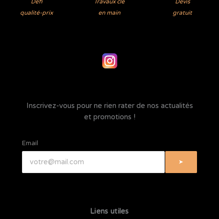
Défi
Travaux clé
Devis
qualité-prix
en main
gratuit
I
n
s
Inscrivez-vous pour ne rien rater de nos actualités
t
et promotions !
a
g
Email
r
➤
a
m
Liens utiles
I